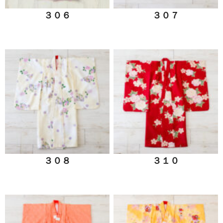
３０６
３０７
３０８
３１０