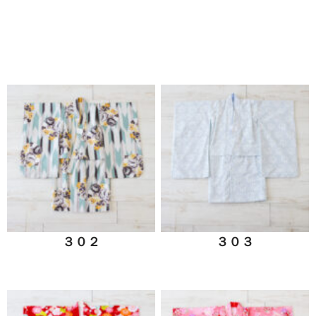
３０２
３０３