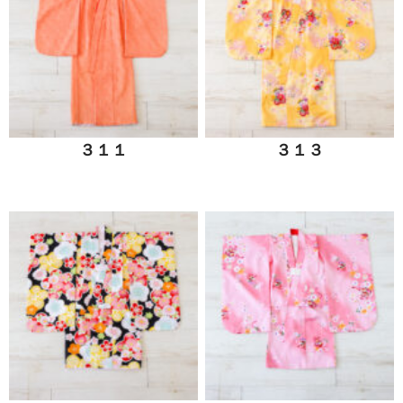
３１１
３１３