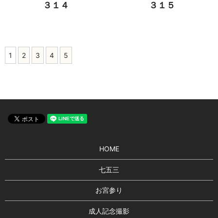
３１４
３１５
1
2
3
4
5
HOME
七五三
お宮参り
成人記念撮影