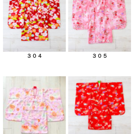
３０４
３０５