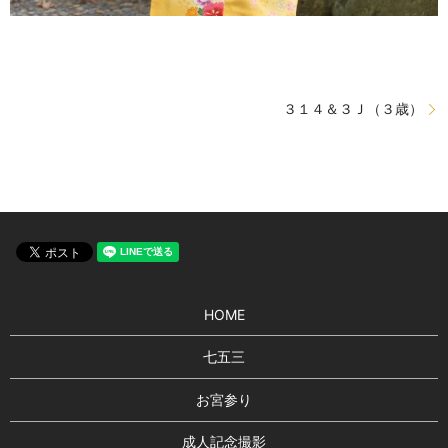
３１４＆３Ｊ（３歳）
HOME
七五三
お宮参り
成人記念撮影