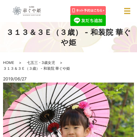
メ
３１３＆３Ｅ（３歳） - 和装院 華ぐ
や姫
HOME
七五三・3歳女児
３１３＆３Ｅ（３歳） - 和装院 華ぐや姫
2019/06/27