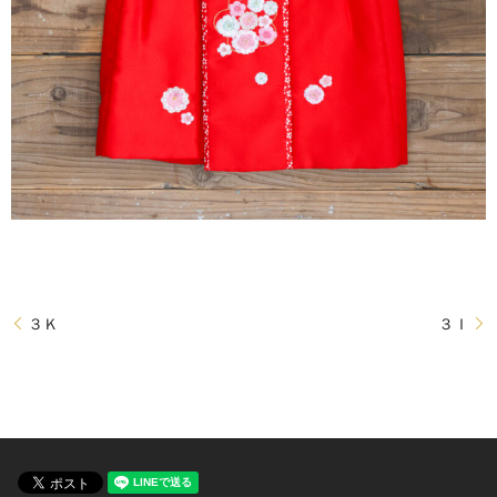
３Ｋ
３Ｉ