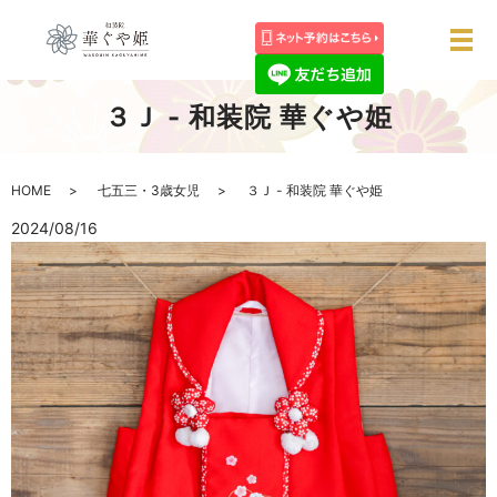
メ
３Ｊ - 和装院 華ぐや姫
HOME
七五三・3歳女児
３Ｊ - 和装院 華ぐや姫
2024/08/16