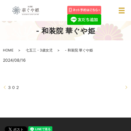
メ
- 和装院 華ぐや姫
HOME
七五三・3歳女児
- 和装院 華ぐや姫
2024/08/16
３０２