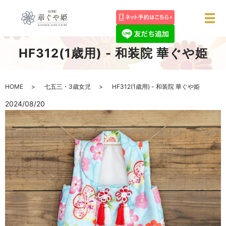
メ
HF312(1歳用) - 和装院 華ぐや姫
HOME
七五三・3歳女児
HF312(1歳用) - 和装院 華ぐや姫
2024/08/20