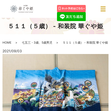
メ
５１１（５歳） - 和装院 華ぐや姫
HOME
七五三・3歳、5歳男児
５１１（５歳） - 和装院 華ぐや姫
2021/09/03