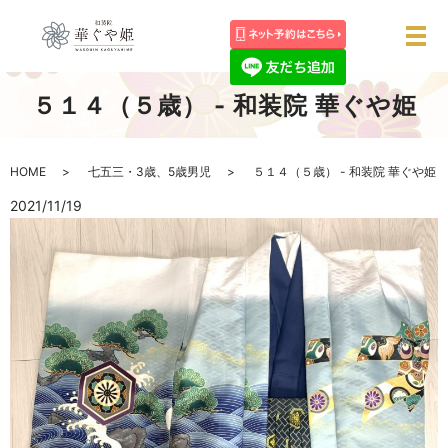
メ
５１４（５歳） - 和装院 華ぐや姫
HOME
七五三・3歳、5歳男児
５１４（５歳） - 和装院 華ぐや姫
2021/11/19