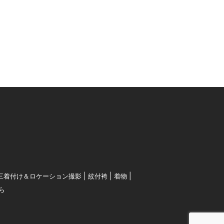
三着付け＆ロケーション撮影
紋付袴
着物
ら