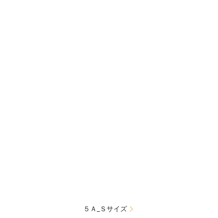
５Ａ_Ｓサイズ