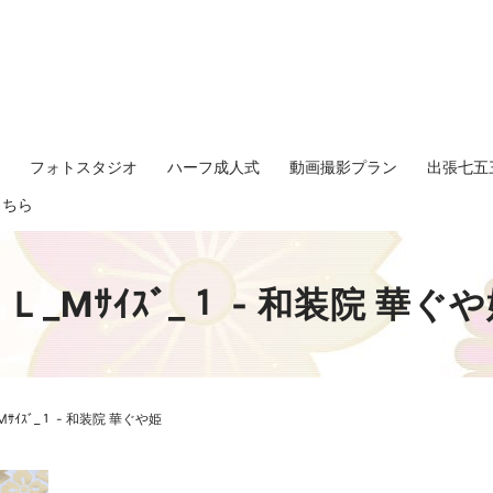
影
フォトスタジオ
ハーフ成人式
動画撮影プラン
出張七五
search
こちら
Ｌ_Mｻｲｽﾞ_１ - 和装院 華ぐ
Mｻｲｽﾞ_１ - 和装院 華ぐや姫