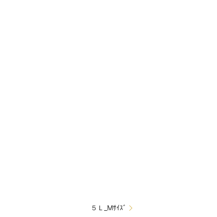
５Ｌ_Mｻｲｽﾞ