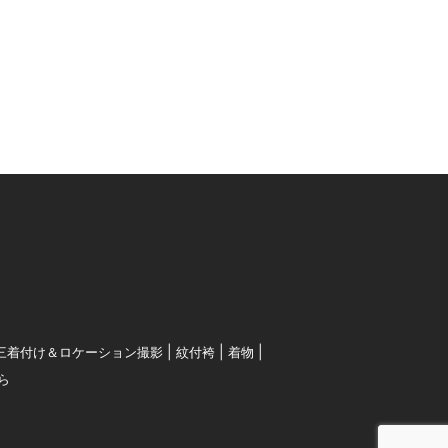
三着付け＆ロケーション撮影
紋付袴
着物
ら