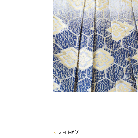
５Ｍ_Mｻｲｽﾞ