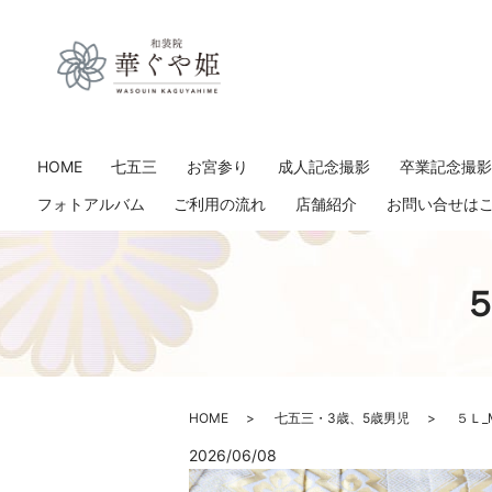
HOME
七五三
お宮参り
成人記念撮影
卒業記念撮
フォトアルバム
ご利用の流れ
店舗紹介
お問い合せは
５
HOME
七五三・3歳、5歳男児
５Ｌ_
2026/06/08