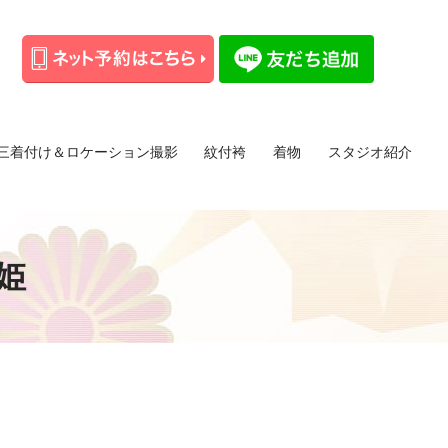
三着付け＆ロケーション撮影
紋付袴
着物
スタジオ紹介
や姫