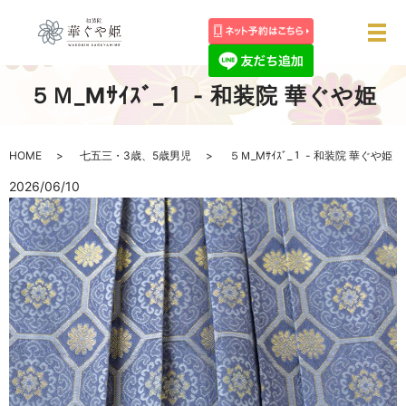
メ
５Ｍ_Mｻｲｽﾞ_１ - 和装院 華ぐや姫
HOME
七五三・3歳、5歳男児
５Ｍ_Mｻｲｽﾞ_１ - 和装院 華ぐや姫
2026/06/10