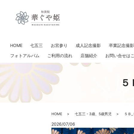
HOME
七五三
お宮参り
成人記念撮影
卒業記念撮
フォトアルバム
ご利用の流れ
店舗紹介
お問い合せは
５
HOME
七五三・3歳、5歳男児
５Ｂ_
2026/07/06