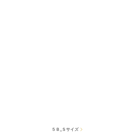
５Ｂ_Ｓサイズ