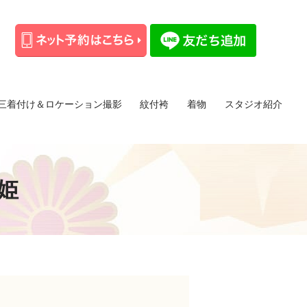
三着付け＆ロケーション撮影
紋付袴
着物
スタジオ紹介
姫