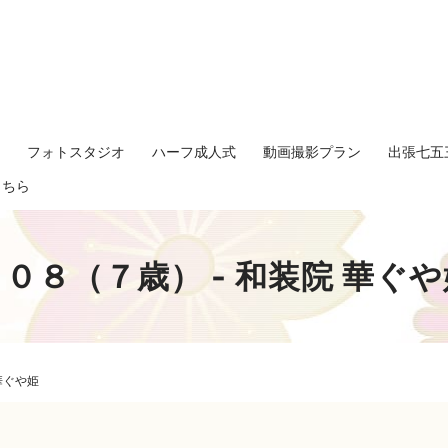
影
フォトスタジオ
ハーフ成人式
動画撮影プラン
出張七五
search
こちら
０８（７歳） - 和装院 華ぐや
華ぐや姫