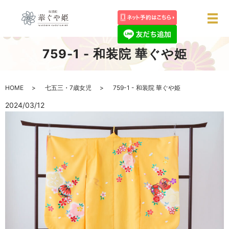
メ
759-1 - 和装院 華ぐや姫
HOME
七五三・7歳女児
759-1 - 和装院 華ぐや姫
2024/03/12