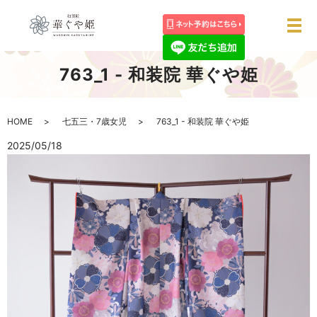
メ
763_1 - 和装院 華ぐや姫
HOME
七五三・7歳女児
763_1 - 和装院 華ぐや姫
2025/05/18