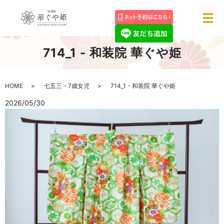
メ
714_1 - 和装院 華ぐや姫
HOME
七五三・7歳女児
714_1 - 和装院 華ぐや姫
2026/05/30