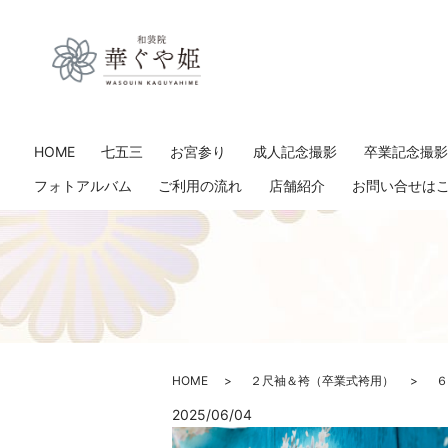
HOME
七五三
お宮参り
成人記念撮影
卒業記念撮
フォトアルバム
ご利用の流れ
店舗紹介
お問い合せは
HOME
２尺袖＆袴（卒業式袴用）
６
2025/06/04