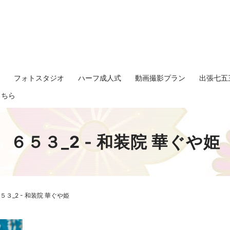
影
フォトスタジオ
ハーフ成人式
動画撮影プラン
出張七五
search
こちら
６５３_2 - 和装院 華ぐや姫
５３_2 - 和装院 華ぐや姫