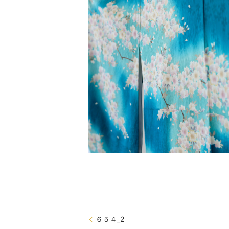
６５４_2