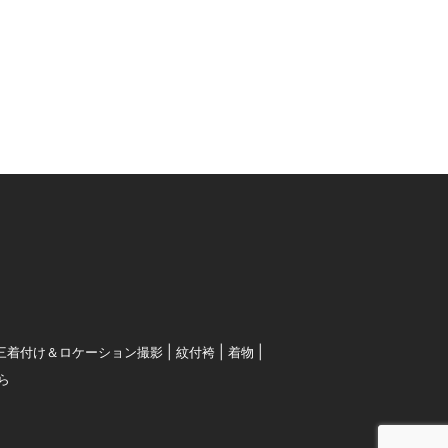
三着付け＆ロケーション撮影
紋付袴
着物
ら