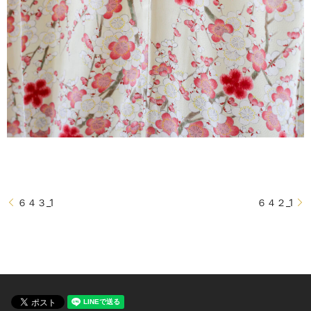
６４３_1
６４２_1