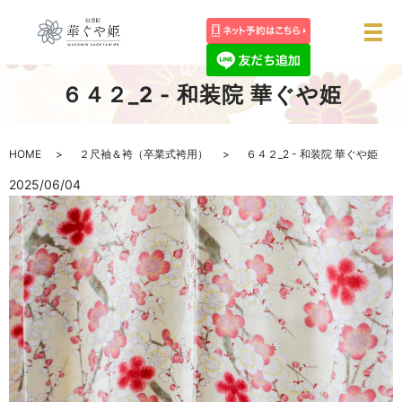
メ
６４２_2 - 和装院 華ぐや姫
HOME
２尺袖＆袴（卒業式袴用）
６４２_2 - 和装院 華ぐや姫
2025/06/04