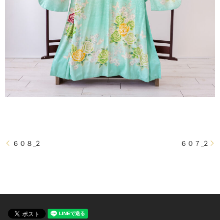
６０８_2
６０７_2