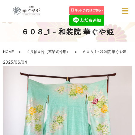
メ
６０８_1 - 和装院 華ぐや姫
HOME
２尺袖＆袴（卒業式袴用）
６０８_1 - 和装院 華ぐや姫
2025/06/04