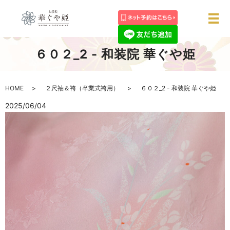
メ
６０２_2 - 和装院 華ぐや姫
HOME
２尺袖＆袴（卒業式袴用）
６０２_2 - 和装院 華ぐや姫
2025/06/04