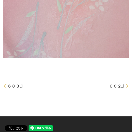
６０３_1
６０２_1