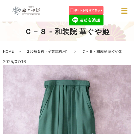
メ
Ｃ－８ - 和装院 華ぐや姫
HOME
２尺袖＆袴（卒業式袴用）
Ｃ－８ - 和装院 華ぐや姫
2025/07/16