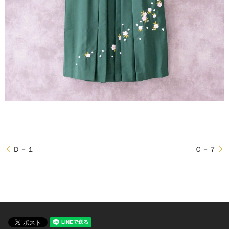
Ｄ－１
Ｃ－７