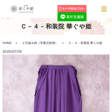
メ
Ｃ－４ - 和装院 華ぐや姫
HOME
２尺袖＆袴（卒業式袴用）
Ｃ－４ - 和装院 華ぐや姫
2025/07/16