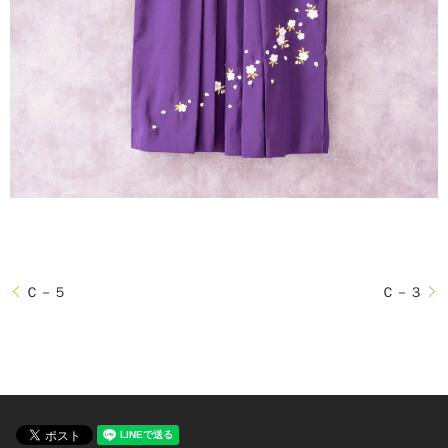
Ｃ－５
Ｃ－３