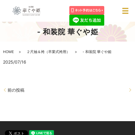
メ
- 和装院 華ぐや姫
HOME
２尺袖＆袴（卒業式袴用）
- 和装院 華ぐや姫
2025/07/16
前の投稿