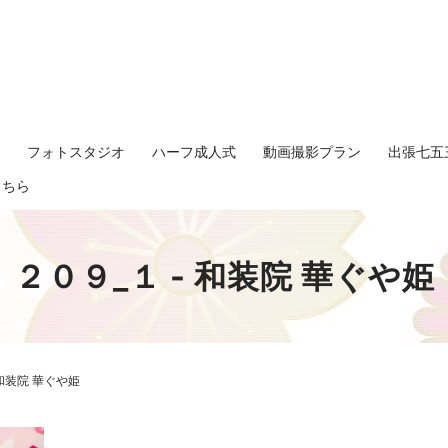
影
フォトスタジオ
ハーフ成人式
動画撮影プラン
出張七五
search
こちら
２０９_１ - 和装院 華ぐや姫
 和装院 華ぐや姫