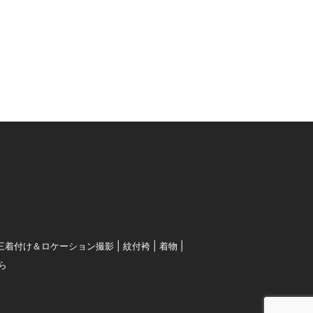
三着付け＆ロケーション撮影
紋付袴
着物
ら