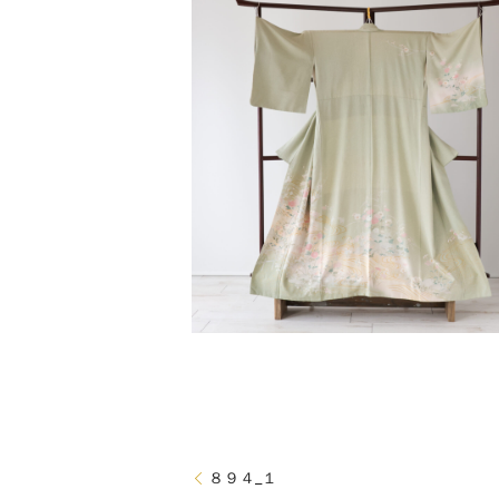
８９４_１