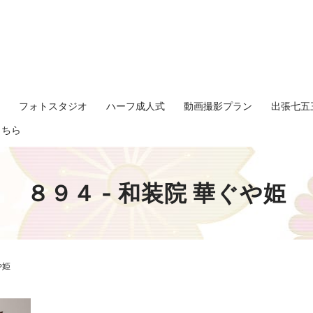
影
フォトスタジオ
ハーフ成人式
動画撮影プラン
出張七五
search
こちら
８９４ - 和装院 華ぐや姫
や姫