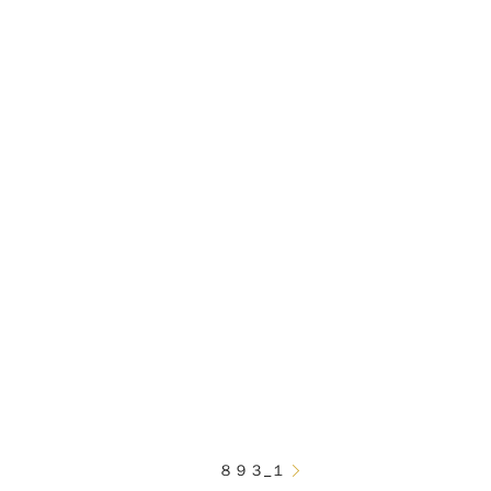
８９３_１