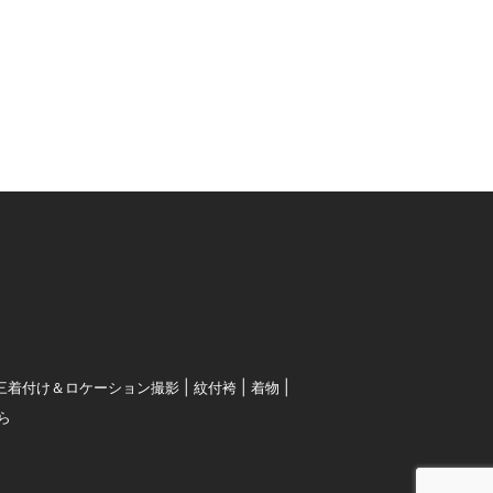
三着付け＆ロケーション撮影
紋付袴
着物
ら