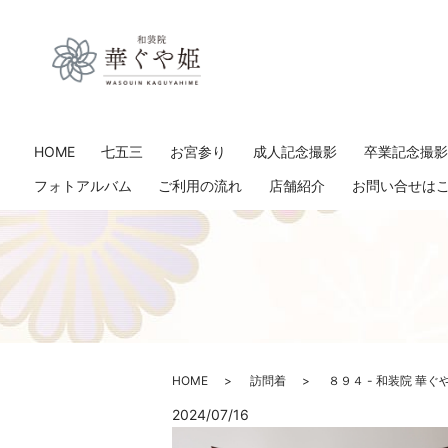
HOME
七五三
お宮参り
成人記念撮影
卒業記念撮
フォトアルバム
ご利用の流れ
店舗紹介
お問い合せは
HOME
訪問着
８９４ - 和装院 華ぐ
2024/07/16