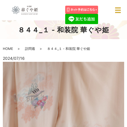
メ
８４４_１ - 和装院 華ぐや姫
HOME
訪問着
８４４_１ - 和装院 華ぐや姫
2024/07/16