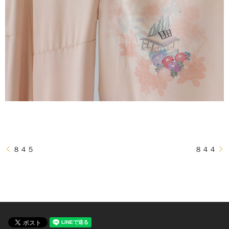
８４５
８４４