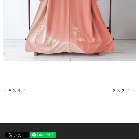
８３３_１
８３２_１