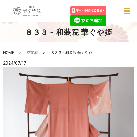
メ
８３３ - 和装院 華ぐや姫
HOME
訪問着
８３３ - 和装院 華ぐや姫
2024/07/17