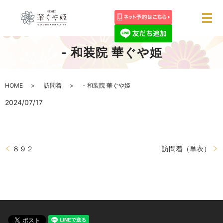
メ
- 和装院 華ぐや姫
HOME
訪問着
- 和装院 華ぐや姫
2024/07/17
８９２
訪問着（単衣）