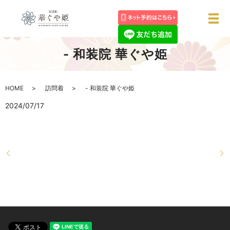
メ
- 和装院 華ぐや姫
HOME
訪問着
- 和装院 華ぐや姫
2024/07/17