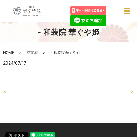
メ
- 和装院 華ぐや姫
HOME
訪問着
- 和装院 華ぐや姫
2024/07/17