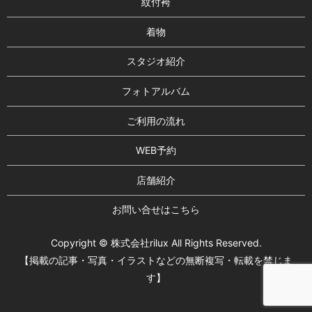
紋付袴
着物
スタジオ紹介
フォトアルバム
ご利用の流れ
WEB予約
店舗紹介
お問い合せはこちら
Copyright © 株式会社rilux All Rights Reserved.
【掲載の記事・写真・イラストなどの無断複写・転載を禁じま
す】