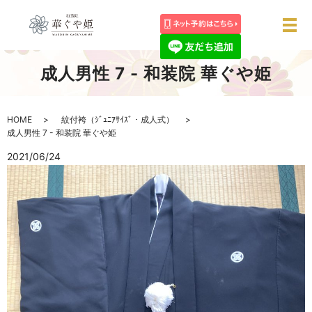
メ
成人男性 7 - 和装院 華ぐや姫
HOME
紋付袴（ｼﾞｭﾆｱｻｲｽﾞ・成人式）
成人男性 7 - 和装院 華ぐや姫
2021/06/24