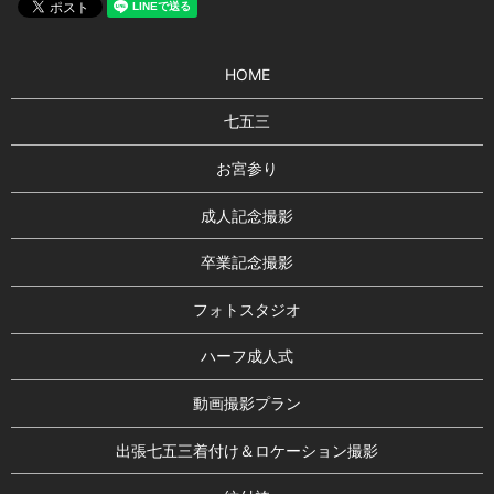
HOME
七五三
お宮参り
成人記念撮影
卒業記念撮影
フォトスタジオ
ハーフ成人式
動画撮影プラン
出張七五三着付け＆ロケーション撮影