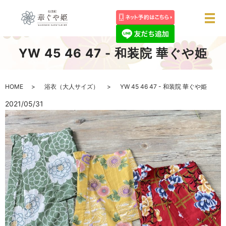
メ
YW 45 46 47 - 和装院 華ぐや姫
HOME
浴衣（大人サイズ）
YW 45 46 47 - 和装院 華ぐや姫
2021/05/31