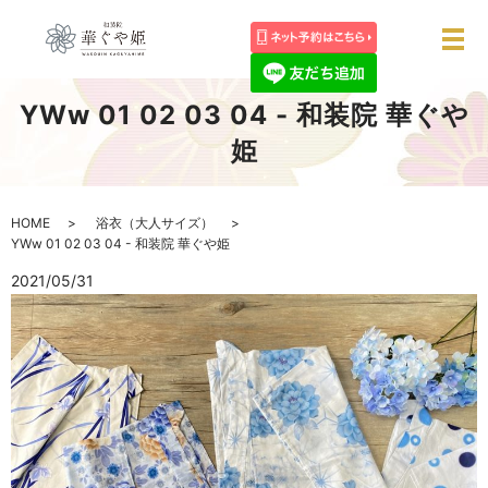
メ
YWw 01 02 03 04 - 和装院 華ぐや
姫
HOME
浴衣（大人サイズ）
YWw 01 02 03 04 - 和装院 華ぐや姫
2021/05/31