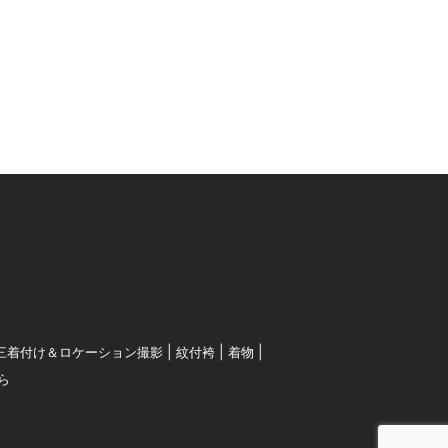
三着付け＆ロケーション撮影
紋付袴
着物
ら