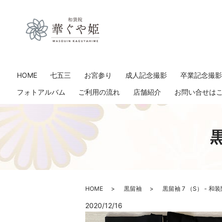
HOME
七五三
お宮参り
成人記念撮影
卒業記念撮
フォトアルバム
ご利用の流れ
店舗紹介
お問い合せは
HOME
黒留袖
黒留袖 7 （S） - 和
2020/12/16