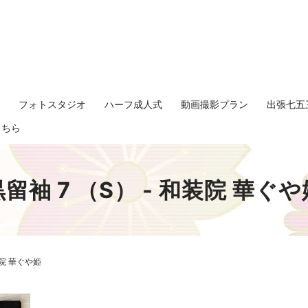
影
フォトスタジオ
ハーフ成人式
動画撮影プラン
出張七五
search
こちら
黒留袖 7 （S） - 和装院 華ぐや
装院 華ぐや姫