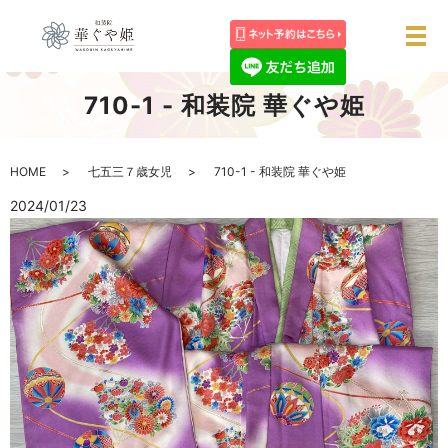
メ
710-1 - 和装院 華ぐや姫
HOME
七五三７歳女児
710-1 - 和装院 華ぐや姫
2024/01/23