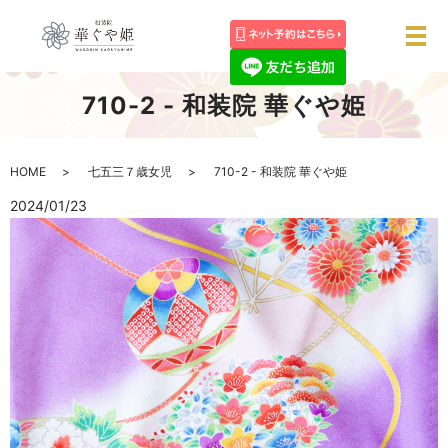
メ
710-2 - 和装院 華ぐや姫
HOME
七五三７歳女児
710-2 - 和装院 華ぐや姫
2024/01/23