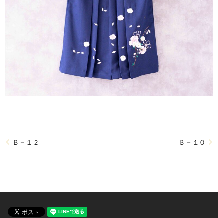
Ｂ－１２
Ｂ－１０