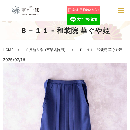
メ
Ｂ－１１ - 和装院 華ぐや姫
HOME
２尺袖＆袴（卒業式袴用）
Ｂ－１１ - 和装院 華ぐや姫
2025/07/16