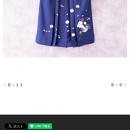
Ｂ－１１
Ｂ－９