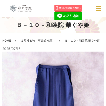
メ
Ｂ－１０ - 和装院 華ぐや姫
HOME
２尺袖＆袴（卒業式袴用）
Ｂ－１０ - 和装院 華ぐや姫
2025/07/16