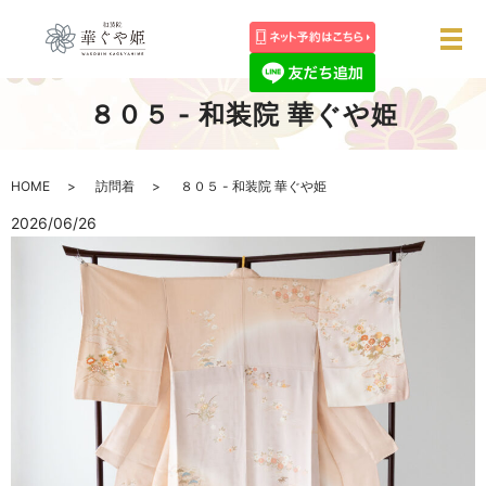
メ
８０５ - 和装院 華ぐや姫
HOME
訪問着
８０５ - 和装院 華ぐや姫
2026/06/26