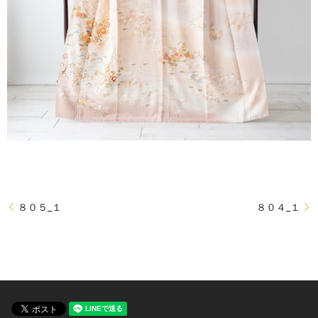
８０５_１
８０４_１