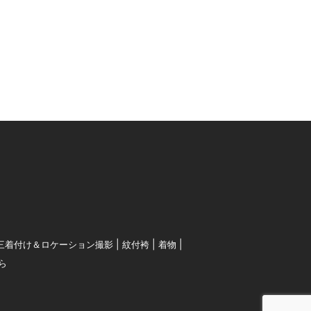
三着付け＆ロケーション撮影
紋付袴
着物
ら