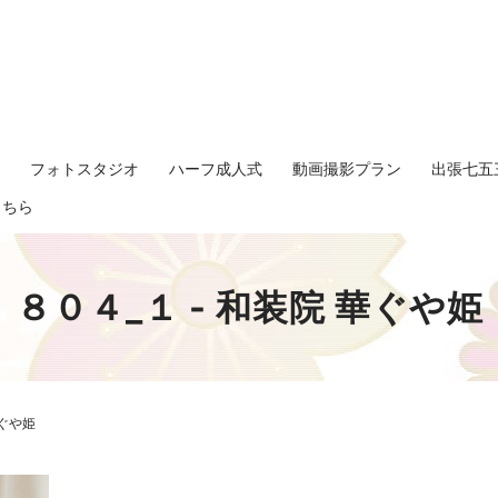
影
フォトスタジオ
ハーフ成人式
動画撮影プラン
出張七五
search
こちら
８０４_１ - 和装院 華ぐや姫
華ぐや姫